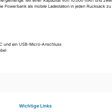
nergiemenge. Mit einer Kapazität von 10.000 mAh und zwei 
e Powerbank als mobile Ladestation in jeden Rucksack zu in
-C und ein USB-Micro-Anschluss
abel
Wichtige Links