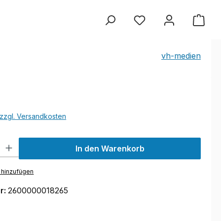
vh-medien
. zzgl. Versandkosten
ib den gewünschten Wert ein oder benutze die Schaltflächen um di
In den Warenkorb
 hinzufügen
r:
2600000018265