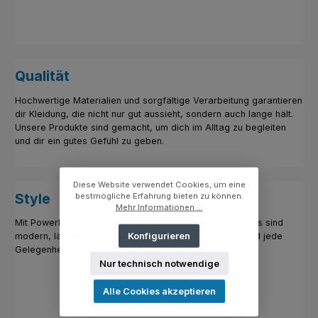
Qualität
Hochwertige Materialien und sorgfältige Verarbeitung garantieren
dir Kleidung, die nicht nur gut aussieht, sondern auch lange hält.
Unsere Produkte sind gemacht, um dich im Alltag zu begleiten
und dir ein gutes Gefühl zu geben.
Diese Website verwendet Cookies, um eine
Style
bestmögliche Erfahrung bieten zu können.
Mehr Informationen ...
Mit PowerPeople setzt du ein Statement. Unsere Designs sind
Konfigurieren
modern, lässig und urban – perfekt für deinen Alltag und jede
Gelegenheit.
Nur technisch notwendige
Alle Cookies akzeptieren