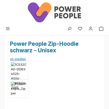
Zum Hauptinhalt springen
Power People Zip-Hoodie
schwarz - Unisex
vh-medien
Bildergalerie überspringen