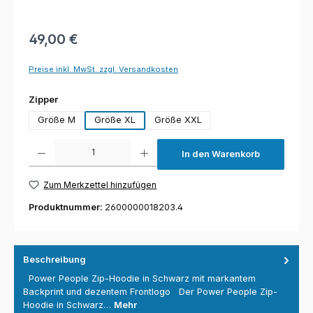
49,00 €
Preise inkl. MwSt. zzgl. Versandkosten
auswählen
Zipper
Größe M
Größe XL
Größe XXL
Produkt Anzahl: Gib den gewünschten Wert ein oder benutze die Schaltfl
In den Warenkorb
Zum Merkzettel hinzufügen
Produktnummer:
2600000018203.4
Beschreibung
Power People Zip-Hoodie in Schwarz mit markantem
Backprint und dezentem Frontlogo Der Power People Zip-
Hoodie in Schwarz…
Mehr