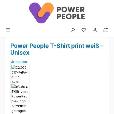
Zum Hauptinhalt springen
Power People T-Shirt print weiß -
Unisex
vh-medien
Bildergalerie überspringen