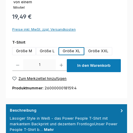
19,49 €
Preise inkl. MwSt. zzgl. Versandkosten
auswählen
T-Shirt
Größe M
Größe L
Größe XL
Größe XXL
Produkt Anzahl: Gib den gewünschten Wert ein oder benutze die Schaltfl
In den Warenkorb
Zum Merkzettel hinzufügen
Produktnummer:
2600000018159.4
Beschreibung
Lässiger Style in Weiß - das Power People T-Shirt mit
markantem Backprint und dezentem FrontlogoUnser Power
People T-Shirt b…
Mehr